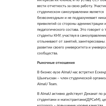
интересах их членов, и по уставу ССУ об
вести отчетность за свою работу. Участие
студенческом самоуправлении является
безвозмездным и не подразумевает ника
привилегий со стороны администрации 
педагогического состава. Это говорит о 
студенты КНУ, участвуя в самоуправлении
отлынивают от занятий, заинтересованы
развитии своего университета и универс
сообщества.
Рыночные отношения
В бизнес-вузе AlmaU нас встретил Ескен
Шынгысхан – член студенческой организ
AlmaU Team.
В AlmaU активно действует Деканат по р
студентами и магистрантами(ДРСиМ), це
которого – повышение уровня качества