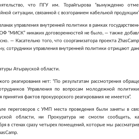
ятельство, что ПГУ им. Торайгырова “вынужденно отме
йной ситуации, связанной с возгоранием кабельной продукции”
планах управления внутренней политики в рамках государствен
с ОФ “МИСК” никаких договоренностей не было, — также добав
ясно. — Касательно того, что соорганизатора проекта ZhasCamp 
ечу, сотрудники управления внутренней политики отрицают да
атуры Атырауской области.
ского реагирования нет: “По результатам рассмотрения обращ
сотрудников Управления по вопросам молодежной политик
 принятия фактов прокурорского реагирования не имеется”.
але переговоров с УМП места проведения были заняты в свя
ской области, ни Прокуратура не смогли сообщить, ка
бря в стенах сразу четырех помещений, которые мы рассматри
hasCamp.