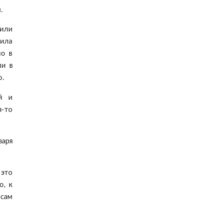
.
чили
тила
мо в
ли в
о.
й и
-то
варя
 это
о, к
осам