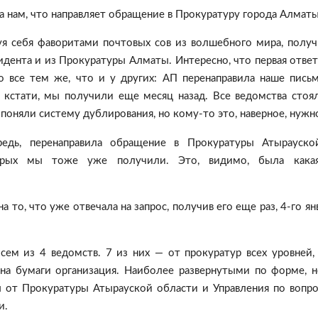
а нам, что направляет обращение в Прокуратуру города Алматы
твуя себя фаворитами почтовых сов из волшебного мира, полу
дента и из Прокуратуры Алматы. Интересно, что первая отве
о все тем же, что и у других: АП перенаправила наше пись
, кстати, мы получили еще месяц назад. Все ведомства стоя
поняли систему дублирования, но кому-то это, наверное, нужн
редь, перенаправила обращение в Прокуратуры Атырауско
орых мы тоже уже получили. Это, видимо, была какая
 то, что уже отвечала на запрос, получив его еще раз, 4-го ян
сем из 4 ведомств. 7 из них — от прокуратур всех уровней,
на бумаги организация. Наиболее развернутыми по форме, н
 от Прокуратуры Атырауской области и Управления по вопр
и.