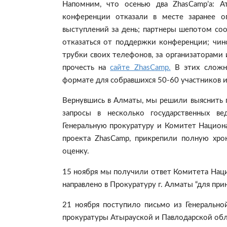
Напомним, что осенью два ZhasCamp’а: Ат
конференции отказали в месте заранее о
выступлений за день; партнеры шепотом соо
отказаться от поддержки конференции; чин
трубки своих телефонов, за организаторами
прочесть на
сайте ZhasCamp.
В этих сложны
формате для собравшихся 50-60 участников из
Вернувшись в Алматы, мы решили выяснить 
запросы в несколько государственных ве
Генеральную прокуратуру и Комитет Нацио
проекта ZhasCamp, прикрепили полную хр
оценку.
15 ноября мы получили ответ Комитета Наци
направлено в Прокуратуру г. Алматы “для при
21 ноября поступило письмо из Генерально
прокуратуры Атырауской и Павлодарской обл