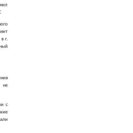
нил
.
ного
ляет
в г.
нный
ения
и не
зи с
кие
вали