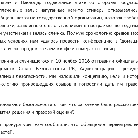
ырау и Павлодар подверглись атаке со стороны государс
плаченные залы; напуганные кем-то спикеры отказывалис
бщали название государственной организации, которая требо
овники, заявленные с выступлениями в программе, не подни
 и участниками велась слежка. Полную хронологию срывов м
х условиях нам удалось провести конференцию в “домаш
 других городов: за чаем в кафе и номерах гостиниц.
причины случившегося и 10 ноября 2016 отправили официал
домств: Совет Безопасности РК, Администрацию Президен
нальной безопасности. Мы изложили концепцию, цели и ист
онологию произошедших срывов и попросили дать им прав
ональной безопасности о том, что заявление было рассмотре
нятия решения и правовой оценки”.
й прокуратуры: нам сообщили, что обращение перенаправле
астей.