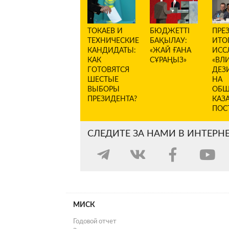
ТОКАЕВ И
БЮДЖЕТТІ
ПРЕ
ТЕХНИЧЕСКИЕ
БАҚЫЛАУ:
ИТО
КАНДИДАТЫ:
«ЖАЙ ҒАНА
ИСС
КАК
СҰРАҢЫЗ»
«ВЛ
ГОТОВЯТСЯ
ДЕЗ
ШЕСТЫЕ
НА
ВЫБОРЫ
ОБЩ
ПРЕЗИДЕНТА?
КАЗ
ПОС
СЛЕДИТЕ ЗА НАМИ В ИНТЕРН
МИСК
Годовой отчет