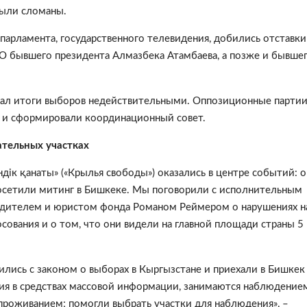
были сломаны.
парламента, государственного телевидения, добились отставки
О бывшего президента Алмазбека Атамбаева, а позже и бывше
нал итоги выборов недействительными. Оппозиционные парти
е и сформировали координационный совет.
ательных участках
дік қанаты» («Крылья свободы») оказались в центре событий: 
осетили митинг в Бишкеке. Мы поговорили с исполнительным
дителем и юристом фонда Романом Реймером о нарушениях н
сования и о том, что они видели на главной площади страны 5
ились с законом о выборах в Кыргызстане и приехали в Бишкек
ния в средствах массовой информации, занимаются наблюдение
проживанием; помогли выбрать участки для наблюдения
», –