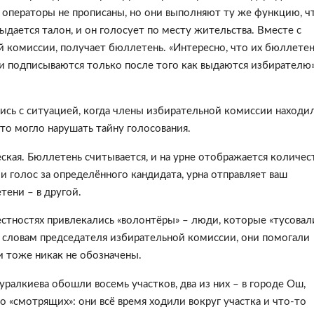
е операторы не прописаны, но они выполняют ту же функцию, ч
дается талон, и он голосует по месту жительства. Вместе с
й комиссии, получает бюллетень. «Интересно, что их бюллете
и подписываются только после того как выдаются избирателю»
ись с ситуацией, когда члены избирательной комиссии находи
Это могло нарушать тайну голосования.
ская. Бюллетень считывается, и на урне отображается количес
ли голос за определённого кандидата, урна отправляет ваш
тени – в другой.
естностях привлекались «волонтёры» – люди, которые «тусовал
о словам председателя избирательной комиссии, они помогали
и тоже никак не обозначены.
ралкиева обошли восемь участков, два из них – в городе Ош,
о «смотрящих»: они всё время ходили вокруг участка и что-то