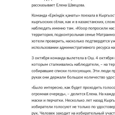
рассказывает Елена Швецова.
Команда
«Еркіндік қанаты»
поехала в Кыргызс
кыргызских сёлах, как и в казахстанских, сл
наблюдать именно там.
«
Kloop попросили нас
территория, подконтрольная семье Матраимо
хотели проверить, насколько подтвердятся у
использовании административного ресурса на 
3 октября команда вылетела в Ош. 4 октября 
которым сталкивались наблюдатели, – на те
собиравшие списки голосующих. Эти люди прям
руках они держали большое количество удос
«Было интересно, как будет проходить голосо
огромная очередь», – делится Елена. На кажд
маски и перчатки. Несколько лет назад Кырг
избиратели голосуют не только по удостовер
рук. Человек заходит на избирательный участ