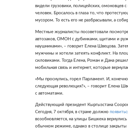
видели грузовики, полицейских, омоновцев с
человек. Бросалось в глаза то, что протесту
мусором. То есть его не разбрасывали, а соби
Местные журналисты посоветовали посмотрет
автозаков, ОМОН с дубинками, щитами и руж
наушниками», – говорит Елена Швецова. Зат
мужчины и хотели затеять конфликт. На пл
силовиками. Тогда Елена, Роман и Дана реши
мобильная связь и интернет, которые вернула
«Мы проснулись, горел Парламент. И, конечно
следующая революция?», – говорит Елена Шв
с автоматами.
Действующий президент Кыргызстана Соорон
Сегодня, 7 октября, в стране должно
появить
возобновляется, на улицы Бишкека вернулись
обычном режиме, однако в столице закрыты 