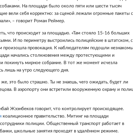
 собаками. На площади было около пяти или шести тысяч
ющие вели себя корректно: за сценой лежали огромные пакеты с
рали», – говорит Роман Реймер.
ь, что происходит за площадью. «Там стояло 15-16 больших
ьями. И по периметру выстроились полицейские в штатском, с
ем произошла провокация. К наблюдателям подошли незнаком
ощади начались столкновения между протестующими и
ли покинуть мирное собрание. В тот же момент исчезла
сь лишь на утро следующего дня.
 же, это было страшно. Ты не знаешь, чего ожидать, будет ли
ецова. В аэропорту они встретили вооруженную охрану и пол
бай Жээнбеков говорит, что контролирует происходящее.
ся
коалиционное правительство. Митинг на площади
 сотрудники полиции. Общественный транспорт работает в
банки, школьные занятия проходят в удалённом режиме.