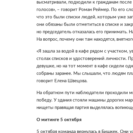
высматривали, подходили к гражданам после г
голосов», – говорит Роман Реймер. По его сло
что это были списки людей, которым уже зап
они обязаны были отметиться в списке и зак
но председатель отказалась его принимать. Н
На вопрос, почему они там находятся, внятно
«Я зашла за водой в кафе рядом с участком,
столах списков и удостоверений личности. П
девушке, но на тот момент в кафе сидели од
собраны заранее. Мы слышали, что людям пла
говорит Елена Швецова.
На обратном пути наблюдатели проходили м
победу. У здания стояли машины дорогих мар
нищеты правящая партия выделялась вопиюще
О митинге 5 октября
5 октября команда вернулась в Бишкек. Они у