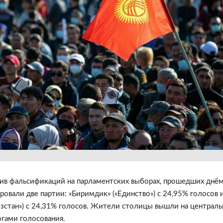
тив
фальсификаций на парламентских выборах, прошедших днё
ровали две партии:
«
Биримдик
»
(
«
Единство
»
) с 24,95% голосов 
зстан
»
) с 24,31% голосов.
Жители столицы вышли на централ
огами голосования.