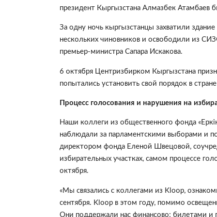
президент Кыргызстана Алмазбек Атамбаев 
За одну ночь кыргызстанцы захватили здание 
нескольких чиновников и освободили из СИЗ
премьер-министра Сапара Искакова.
6 октября Центризбирком Кыргызстана приз
попытались установить свой порядок в стран
Процесс голосования и нарушения на избир
Наши коллеги из общественного фонда «Еркін
наблюдали за парламентскими выборами и п
директором фонда Еленой Швецовой, соучре
избирательных участках, самом процессе голо
октября.
«
Мы связались с коллегами из Kloop, ознаком
сентября. Kloop в этом году, помимо освеще
Они поддержали нас финансово: билетами и 