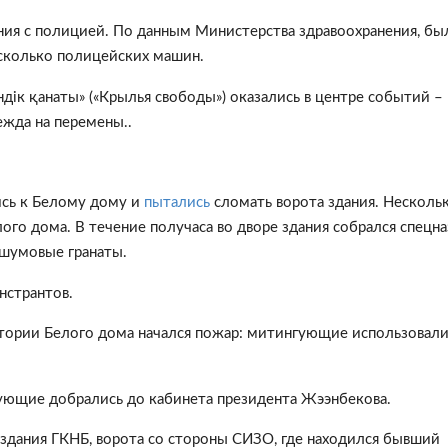
ния с полицией. По данным Министерства здравоохранения, бы
есколько полицейских машин.
дік қанаты» («Крылья свободы») оказались в центре событий
–
ежда на перемены..
ись к Белому дому и
пытались
сломать ворота здания. Несколь
ого дома. В течение получаса во дворе здания собрался спецна
шумовые гранаты.
нстрантов.
ритории Белого дома начался пожар: митингующие использовал
тующие добрались до кабинета президента Жээнбекова.
здания ГКНБ, ворота со стороны СИЗО, где находился бывший