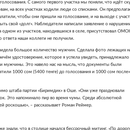
олосования. С самого первого участка мы поняли, что идёт ск
вам, на всех участках ходили люди со списками. Он предполага
латили, чтобы они пришли на голосование, и на выходе с участ
рыть свой «долг». Наблюдатели написали заявление о нарушении
а одном из участков, находившихся в селе, присутствовал ОМО
го ответа наши коллеги не получили.
 увидела большое количество мужчин. Сделала фото лежащих н
ричём удостоверение, которое я успела увидеть, принадлежало
ни мужчины. Это навело нас на мысль, что документы были
тили 1000 сом (5400 тенге) до голосования и 1000 сом после»
имо штаба партии «
Биримдик
» в Оше. «Они уже праздновали
ок. Это напоминало пир во время чумы. Среди абсолютной
й роскошью», – рассказывает Роман Реймер.
же знали, что в столице начался бессрочный митинг. «По дорог