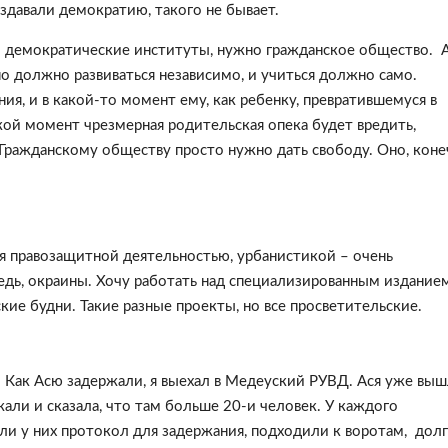
здавали демократию, такого не бывает.
ы демократические институты, нужно гражданское общество. 
оно должно развиваться независимо, и учиться должно само.
я, и в какой-то момент ему, как ребенку, превратившемуся в
кой момент чрезмерная родительская опека будет вредить,
Гражданскому обществу просто нужно дать свободу. Оно, коне
ься правозащитной деятельностью, урбанистикой – очень
редь, окраины. Хочу работать над специализированным изданием
кие будни. Такие разные проекты, но все просветительские.
. Как Асю задержали, я выехал в Медеуский РУВД. Ася уже выш
али и сказала, что там больше 20-и человек. У каждого
ли у них протокол для задержания, подходили к воротам, дол