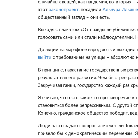
случайных вещей, как пандемия, во-вторых – 
этот
законопроект
, посадили
Альнура Ильяш
общественный взгляд – они есть.
Выходя с плакатом «От правды не убежишь»,
голосовать сами или стали наблюдателями. 
До акции на марафоне народ хоть и выходил 
выйти
с требованием на улицы – абсолютно 
В принципе, нарастание государственных репре
результат нашего развития. Чем быстрее раст
Закручивая гайки, государство каждый раз сры
Я считаю, что есть какое-то противоречие в 
становиться более репрессивным. С другой ст
Конечно, гражданское общество победит, ве
Люди часто задают вопросы: может ли Токаев
привело бы к демократическим переменам. Я 