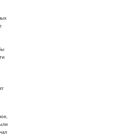
ных
е
бы
ти
и
ят
ое,
были
чал