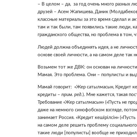
– В целом – да, за год очень много разных л
друзей – Асем Жапишева, Даник (Молдабеков)
классные материалы за это время сделал и а
там и так были, там появились такие люди, к
гражданского общества, но проблема в том, ч
Людей должна объединять идея, а не личность
основе своей личности, а на самом деле так 
Возьмем тот же ДВК: он основан на личност
Мамая. Это проблема. Они – популисты и вы
Мамай говорит: «Жер сатылмасын, Кредит кеш
кредиты –
прим. ред.
). Мне кажется, такая по
Требование «Жер сатылмасын» («Пусть не прод
даже на немного синофобском взгляде, потом
занимает Россия. «Кредит кешiрiлсiн» («Пуст
на самом деле решить проблему социального
такие люди [популисты] вообще не приходил