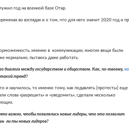
лужил год на военной базе Отар.
еменах во взглядах и о том, что для него значит 2020 год и п
заторможенность, именно в коммуникации, многие вещи были
уже нормально, пытаюсь даже работать.
ого диалога между государством и обществом. Как, по-твоему,
но
такой тренд?
то и научилось, то именно тому, как подавлять [протесты] еще
ли слова «разрешить» и «уведомить», сделали несколько
ующих.
, что важно, чтобы появлялись новые лидеры, что это позволит
шь ли ты новых лидеров?