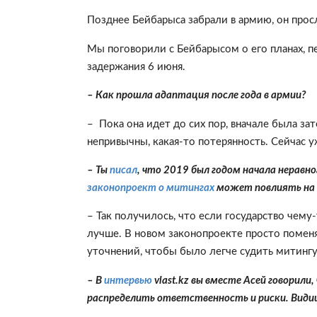
Позднее Бейбарыса забрали в армию, он прос
Мы поговорили с Бейбарысом о его планах, пер
задержания 6 июня.
– Как прошла адаптация после года в армии?
– Пока она идет до сих пор, вначале была 
непривычны, какая-то потерянность. Сейчас 
– Ты
писал
, что 2019 был годом начала неравн
законопроект о митингах
может повлиять на 
– Так получилось, что если государство чему-
лучше. В новом законопроекте просто поменя
уточнений, чтобы было легче судить митинг
– В
интервью
vlast.kz вы вместе Асей говорили
распределить ответственность и риски. Види