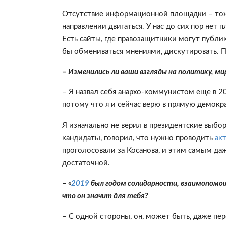
Отсутствие информационной площадки – тож
направлении двигаться. У нас до сих пор нет
Есть сайты, где правозащитники могут публик
бы обмениваться мнениями, дискутировать. По
– Изменились ли ваши взгляды на политику, мир
– Я назвал себя анархо-коммунистом еще в 2
потому что я и сейчас верю в прямую демокра
Я изначально не верил в президентские выбор
кандидаты, говорил, что нужно проводить
ак
проголосовали за Косанова, и этим самым да
достаточной.
– «
2019
был годом солидарности, взаимопомощи
что он значит для тебя?
– С одной стороны, он, может быть, даже пере