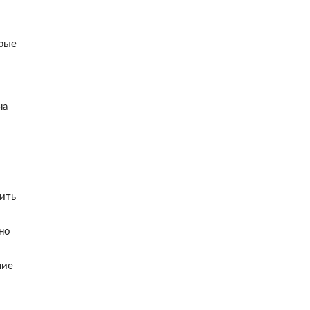
орые
на
ить
но
ние