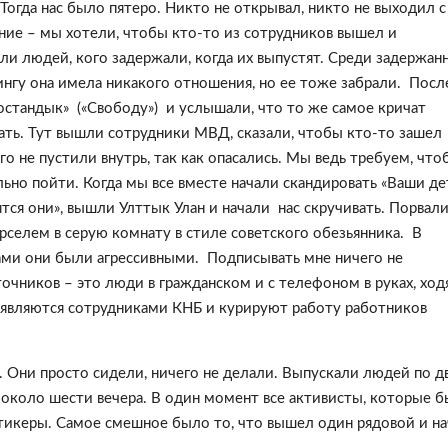
Тогда нас было пятеро. Никто не открывал, никто не выходил с
ание – мы хотели, чтобы кто-то из сотрудников вышел и
и людей, кого задержали, когда их выпустят. Среди задержан
нгу она имела никакого отношения, но ее тоже забрали. Посл
остандык» («Свободу») и услышали, что то же самое кричат
вать. Тут вышли сотрудники МВД, сказали, чтобы кто-то зашел
го не пустили внутрь, так как опасались. Мы ведь требуем, что
ьно пойти. Когда мы все вместе начали скандировать «Ваши де
ятся они», вышли Улттык Улан и начали нас скручивать. Порвал
арселем в серую комнату в стиле советского обезьянника. В
нами они были агрессивными. Подписывать мне ничего не
чников – это люди в гражданском и с телефоном в руках, ход
ни являются сотрудниками КНБ и курируют работу работников
. Они просто сидели, ничего не делали. Выпускали людей по дв
е около шести вечера. В один момент все активисты, которые 
тикеры. Самое смешное было то, что вышел один рядовой и на