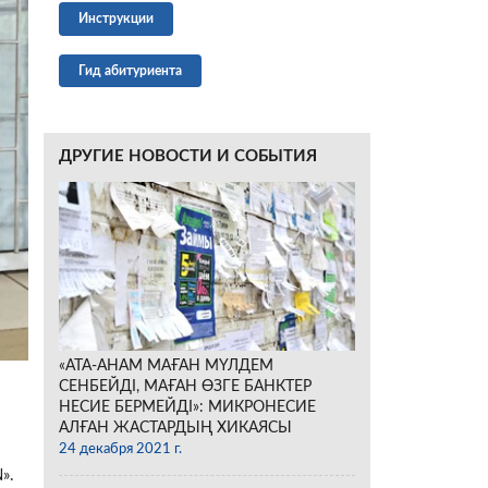
Инструкции
Гид абитуриента
ДРУГИЕ НОВОСТИ И СОБЫТИЯ
«АТА-АНАМ МАҒАН МҮЛДЕМ
СЕНБЕЙДІ, МАҒАН ӨЗГЕ БАНКТЕР
НЕСИЕ БЕРМЕЙДІ»: МИКРОНЕСИЕ
АЛҒАН ЖАСТАРДЫҢ ХИКАЯСЫ
24 декабря 2021 г.
N».