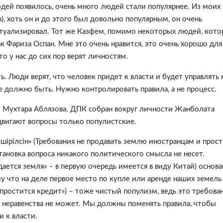
юдей появилось, очень много людей стали популярнее. Из моих
, хоть он и до этого был довольно популярным, он очень
ктуализировал. Тот же Казфем, помимо некоторых людей, кот
ак Фариза Оспан. Мне это очень нравится, это очень хорошо для
то у нас до сих пор верят личностям.
. Люди верят, что человек придет к власти и будет управлять 
не должно быть. Нужно контролировать правила, а не процесс.
и Мухтара Аблязова. ДПК собран вокруг личности Жанболата
двигают вопросы только популистские.
iрiлсiн» (Требования не продавать землю иностранцам и прост
становка вопроса никакого политического смысла не несет.
ается земля» – в первую очередь имеется в виду Китай) основа
у что на деле первое место по купле или аренде наших земель
ь простится кредит») – тоже чистый популизм, ведь это требова
 неравенства не может. Мы должны поменять правила, чтобы
и к власти.