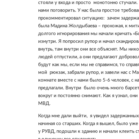
стояли у входа и просто монотонно стучали. 
нами поговорить. У нас была простое требов
прокомментировал ситуацию: зачем задержал
была Мадина Жолдыбаева – прохожая, к мити
долгого игнорирования мы начали кричать «Б
изнутри. Я попросил рупор и начал скандиро
внутрь, там внутри они все объяснят. Мы нико
людей отпустили, а они предлагают добровол
будут как мы, если мы не справимся, то справ
мой рюкзак, забрали рупор, и завели нас с М
комнате вместе с нами было 5-6 человек, с 
предлагали.
Внутри было очень много барсето
вокруг и постоянно снимают. Как я узнал, о
МВД.
Когда мне дали выйти, я увидел задержанных
начиная со старших. Когда я вышел, было уж
у РУВД, подошли к зданию и начали клеить с