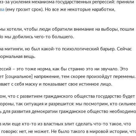
из-за усиления механизма государственных репрессий: приняли
ева
(ему грозит срок). Но все же некоторые наработки,
 мы хотели, чтобы люди обратили внимание на выборы, пошли
Но мы добились чего-то большего.
на митинги, но был какой-то психологический барьер. Сейчас
нормальная вещь.
ссий – это тоже норма, как бы странно это ни звучало. Это
ет [социальное] напряжение, тем скорее произойдут перемены.
вает с себя маску и показывает свое истинное лицо.
том, что с развитием гражданского общества государство будет
ороны, так ситуация и разрешится: мы посмотрим, кто сильнее
дь для развития демократии гражданское общество необходим
 или еще кто-то из властных элит сделать что-то такое, что
говорю: нет, не может. Не было такого в мировой истории, ч